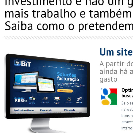
investimento e não um g
mais trabalho e também 
Saiba como o pretendem
Um site
A partir 
ainda há a
gasto
Opti
busc
Se o se
na web
bons r
atravé
interr