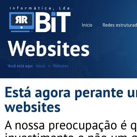
Início
Redes estrutura
Websites
Você está aqui:
Início
Websites
Está agora perante 
websites
A nossa preocupação é q