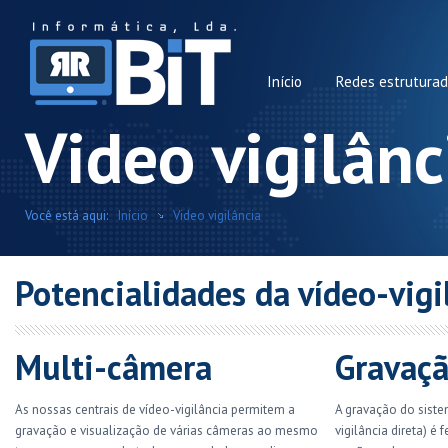
Início
Redes estrutura
Video vigilânc
Você está aqui:
Início
Video vigilância
Potencialidades da vídeo-vigi
Multi-câmera
Gravaç
As nossas centrais de vídeo-vigilância permitem a
A gravação do siste
gravação e visualização de várias câmeras ao mesmo
vigilância direta) é